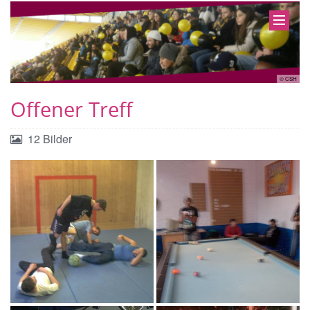
CSH
© CSH
Offener Treff
12 Bilder