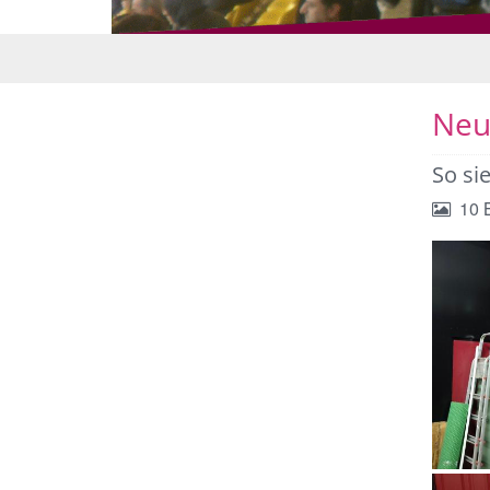
© CSH
Neu
So sie
10 B