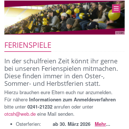
CSH
© CSH
FERIENSPIELE
In der schulfreien Zeit könnt ihr gerne
bei unseren Ferienspielen mitmachen.
Diese finden immer in den Oster-,
Sommer- und Herbstferien statt.
Hierzu brauchen eure Eltern euch nur anzumelden.
Für nähere
Informationen zum Anmeldeverfahren
bitte unter
0241-21232
anrufen oder unter
otcsh@web.de
eine Mail senden.
Osterferien:
ab 30. März 2026
Mehr
...