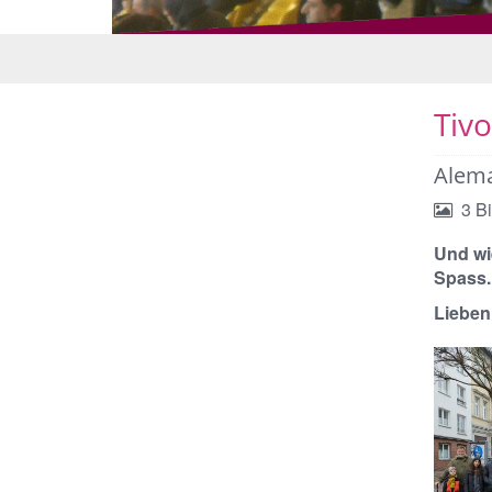
© CSH
Tivo
Alema
3 Bi
Und wi
Spass..
Lieben