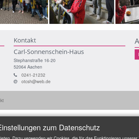
A
Kontakt
Carl-Sonnenschein-Haus
Stephanstraße 16-20
52064
Aachen
0241-21232
otcsh@web.de
kt
Einstellungen zum Datenschutz
ieten. Dazu verwenden wir Cookies, die für das Funktionieren unserer